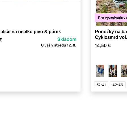
Pre vyznávačov
aliče na nealko pivo & párek
Ponožky na baj
Cyklozmrd vol.
Skladom
 €
14,50 €
U vás
v stredu
12. 8.
37-41
42-46