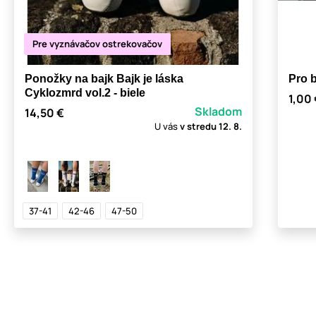
Pre vyznávačov ostrekovačov
Ponožky na bajk Bajk je láska
Pro b
Cyklozmrd vol.2 - biele
1,00
Skladom
14,50 €
U vás
v stredu
12. 8.
37-41
42-46
47-50