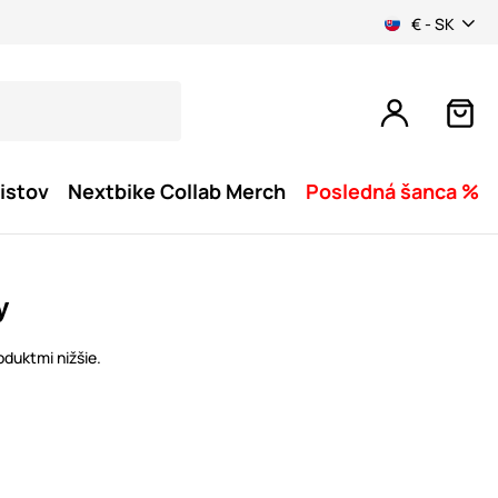
€ - SK
istov
Nextbike Collab Merch
Posledná šanca %
y
oduktmi nižšie.