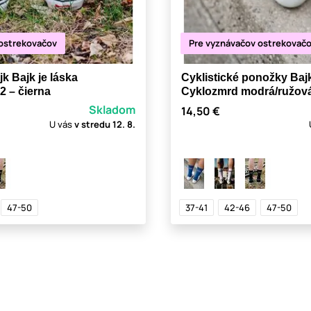
 ostrekovačov
Pre vyznávačov ostrekovač
k Bajk je láska
Cyklistické ponožky Bajk
2 – čierna
Cyklozmrd modrá/ružov
Skladom
14,50 €
U vás
v stredu
12. 8.
47-50
37-41
42-46
47-50