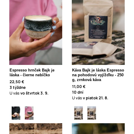
Espresso hrnček Bajk je
Káva Bajk je láska Espresso
láska - čierne nebíčko
na pohodovú vyjížďku - 250
g, zrnková káva
22,50 €
11,00 €
3 týždne
10 dní
U vás
vo štvrtok
3. 9.
U vás
v piatok
21. 8.