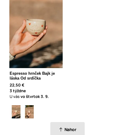
Espresso hrnček Bajk je
láska Od srdíčka
22,50 €
3 týždne
U vás
vo štvrtok
3. 9.
Nahor