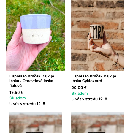
Espresso hrnček Bajk je
Espresso hrnček Bajk je
láska - Opravdová láska
láska Cyklozmrd
fialová
20,00 €
19,50 €
Skladom
Skladom
U vás
v stredu
12. 8.
U vás
v stredu
12. 8.