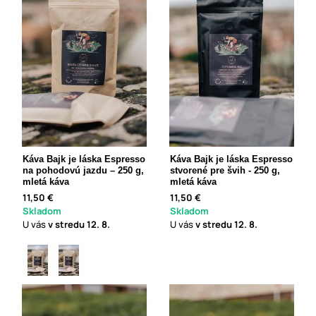
Káva Bajk je láska Espresso
Káva Bajk je láska Espresso
na pohodovú jazdu – 250 g,
stvorené pre švih - 250 g,
mletá káva
mletá káva
11,50 €
11,50 €
Skladom
Skladom
U vás
v stredu
12. 8.
U vás
v stredu
12. 8.