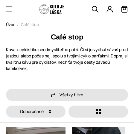
Úvod
Café stop
Café stop
Káva k cyklistike neodmysliteľne patrí. Či si ju vychutnávaš pred
jazdou, alebo počas nej, spolu s tvojimi cyklo parťákmi. Dopraj si
kvalitnú kávu pre cyklistov, nech ťa tvoje cesty zavedú
kamkoľvek.
Všetky filtre
Odporúčané