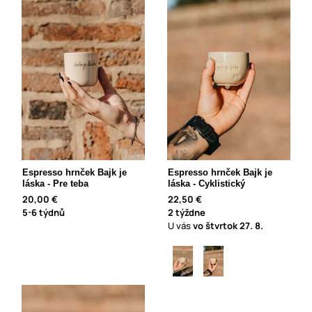
Espresso hrnček Bajk je
Espresso hrnček Bajk je
láska - Pre teba
láska - Cyklistický
20,00 €
22,50 €
5-6 týdnů
2 týždne
U vás
vo štvrtok
27. 8.