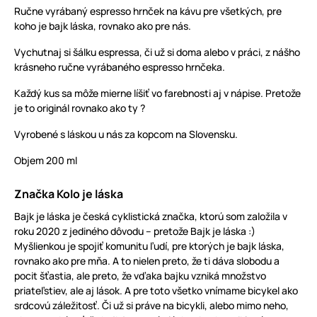
Ručne vyrábaný espresso hrnček na kávu pre všetkých, pre
koho je bajk láska, rovnako ako pre nás.
Vychutnaj si šálku espressa, či už si doma alebo v práci, z nášho
krásneho ručne vyrábaného espresso hrnčeka.
Každý kus sa môže mierne líšiť vo farebnosti aj v nápise. Pretože
je to originál rovnako ako ty ?
Vyrobené s láskou u nás za kopcom na Slovensku.
Objem 200 ml
Značka Kolo je láska
Bajk je láska je česká cyklistická značka, ktorú som založila v
roku 2020 z jediného dôvodu – pretože Bajk je láska :)
Myšlienkou je spojiť komunitu ľudí, pre ktorých je bajk láska,
rovnako ako pre mňa. A to nielen preto, že ti dáva slobodu a
pocit šťastia, ale preto, že vďaka bajku vzniká množstvo
priateľstiev, ale aj lások. A pre toto všetko vnímame bicykel ako
srdcovú záležitosť. Či už si práve na bicykli, alebo mimo neho,