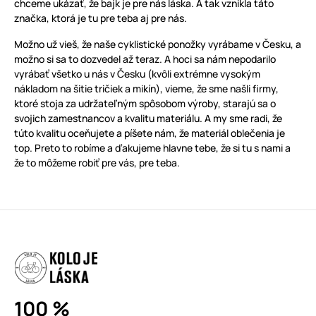
chceme ukázať, že bajk je pre nás láska. A tak vznikla táto
značka, ktorá je tu pre teba aj pre nás.
Možno už vieš, že naše cyklistické ponožky vyrábame v Česku, a
možno si sa to dozvedel až teraz. A hoci sa nám nepodarilo
vyrábať všetko u nás v Česku (kvôli extrémne vysokým
nákladom na šitie tričiek a mikín), vieme, že sme našli firmy,
ktoré stoja za udržateľným spôsobom výroby, starajú sa o
svojich zamestnancov a kvalitu materiálu. A my sme radi, že
túto kvalitu oceňujete a píšete nám, že materiál oblečenia je
top. Preto to robíme a ďakujeme hlavne tebe, že si tu s nami a
že to môžeme robiť pre vás, pre teba.
100 %