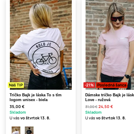
Náš TIP
-21%
Posledná šanca
Tričko Bajk je láska To s tím
Dámske tričko Bajk je lás
logom unisex - biela
Love - ružová
35,00 €
24,50 €
31,00 €
Skladom
Skladom
U vás
vo štvrtok
13. 8.
U vás
vo štvrtok
13. 8.