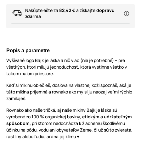
Nakúpte ešte za
82,42 €
a získajte
dopravu
zdarma
Popis a parametre
Vyšívané logo Bajk je láska a nič viac (nie je potrebné) – pre
všetkých, ktorí milujú jednoduchosť, ktorá vystihne všetko v
takom malom priestore.
Keď si mikinu oblečieš, doslova na vlastnej koži spoznáš, aká je
táto mikina príjemná a rovnako ako my si ju naozaj veľmi rýchlo
zamiluješ.
Rovnako ako naše tričká, aj naše mikiny Bajk je láska sú
vyrobené zo 100 % organickej bavlny,
etickým a udržateľným
spôsobom,
pri ktorom nedochádza k žiadnemu škodlivému
účinku na pôdu, vodu ani obyvateľov Zeme, či už sú to zvieratá,
rastliny alebo ľudia, ani na jej klímu ♥