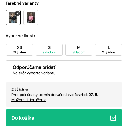
Farebné varianty:
Vyber velikost:
XS
S
M
L
2 týždne
skladom
skladom
2 týždne
Odporúčame pridať
Najskôr vyberte variantu
2 týždne
Predpokládaný termín doručenia
vo štvrtok 27. 8.
Možnosti doručenia
Do košíka