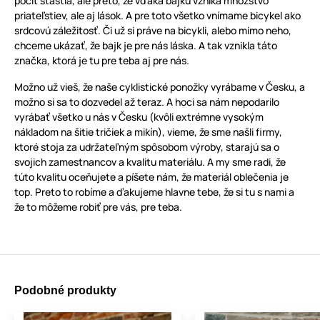
pocit šťastia, ale preto, že vďaka bajku vzniká množstvo
priateľstiev, ale aj lások. A pre toto všetko vnímame bicykel ako
srdcovú záležitosť. Či už si práve na bicykli, alebo mimo neho,
chceme ukázať, že bajk je pre nás láska. A tak vznikla táto
značka, ktorá je tu pre teba aj pre nás.
Možno už vieš, že naše cyklistické ponožky vyrábame v Česku, a
možno si sa to dozvedel až teraz. A hoci sa nám nepodarilo
vyrábať všetko u nás v Česku (kvôli extrémne vysokým
nákladom na šitie tričiek a mikín), vieme, že sme našli firmy,
ktoré stoja za udržateľným spôsobom výroby, starajú sa o
svojich zamestnancov a kvalitu materiálu. A my sme radi, že
túto kvalitu oceňujete a píšete nám, že materiál oblečenia je
top. Preto to robíme a ďakujeme hlavne tebe, že si tu s nami a
že to môžeme robiť pre vás, pre teba.
Podobné produkty