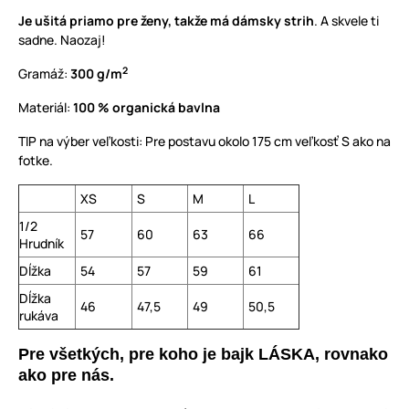
Je ušitá priamo pre ženy, takže má dámsky strih
. A skvele ti
sadne. Naozaj!
2
Gramáž:
300 g/m
Materiál:
100 % organická bavlna
TIP na výber veľkosti: Pre postavu okolo 175 cm veľkosť S ako na
fotke.
XS
S
M
L
1/2
57
60
63
66
Hrudník
Dĺžka
54
57
59
61
Dĺžka
46
47,5
49
50,5
rukáva
Pre všetkých, pre koho je bajk LÁSKA, rovnako
ako pre nás.