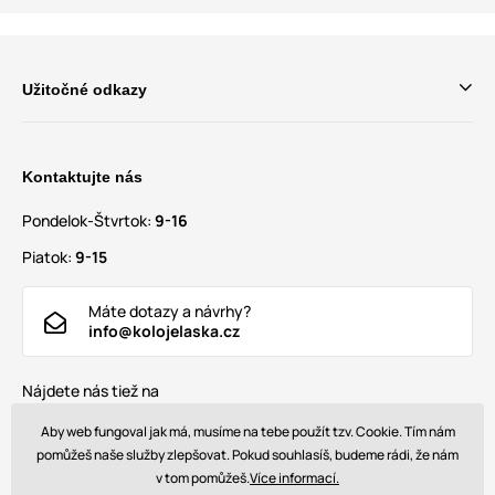
Užitočné odkazy
Kontaktujte nás
Pondelok-Štvrtok:
9-16
Piatok:
9-15
Máte dotazy a návrhy?
info@kolojelaska.cz
Nájdete nás tiež na
Aby web fungoval jak má, musíme na tebe použít tzv. Cookie. Tím nám
pomůžeš naše služby zlepšovat. Pokud souhlasíš, budeme rádi, že nám
v tom pomůžeš.
Více informací.