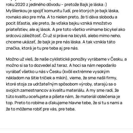
roku 2020 z jediného dôvodu – pretože Bajk je láska :)
Myšlienkou je spojiť komunitu ľudí, pre ktorých je bajk láska,
rovnako ako pre mňa. A to nielen preto, že ti dáva slobodu a
pocit šťastia, ale preto, že vďaka bajku vzniká množstvo
priateľstiev, ale aj lások. A pre toto všetko vnímame bicykel ako
srdcovú záležitosť. Či už si práve na bicykli, alebo mimo neho,
chceme ukázať, že bajk je pre nás láska. A tak vznikla táto
značka, ktorá je tu pre teba aj pre nás.
Možno už vieš, že naše cyklistické ponožky vyrábame v Česku, a
možno si sa to dozvedel až teraz. A hoci sa nám nepodarilo
vyrábať všetko u nás v Česku (kvôli extrémne vysokým
nákladom na šitie tričiek a mikín), vieme, že sme našli firmy,
ktoré stoja za udržateľným spôsobom výroby, starajú sa o
svojich zamestnancov a kvalitu materiálu. A my sme radi, že
túto kvalitu oceňujete a píšete nám, že materiál oblečenia je
top. Preto to robíme a ďakujeme hlavne tebe, že si tu s nami a
že to môžeme robiť pre vás, pre teba.