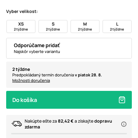
Vyber velikost:
XS
S
M
L
2 týždne
2 týždne
2 týždne
2 týždne
Odporúčame pridať
Najskôr vyberte variantu
2 týždne
Predpokládaný termín doručenia
v piatok 28. 8.
Možnosti doručenia
Do košíka
Nakúpte ešte za
82,42 €
a získajte
dopravu
zdarma