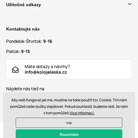
Užitočné odkazy
Kontaktujte nás
Pondelok-Štvrtok:
9-16
Piatok:
9-15
Máte dotazy a návrhy?
info@kolojelaska.cz
Nájdete nás tiež na
Aby web fungoval jak má, musíme na tebe použít tzv. Cookie. Tím nám
pomůžeš naše služby zlepšovat. Pokud souhlasíš, budeme rádi, že nám
v tom pomůžeš.
Více informací.
nie
© 2026 www.bajkjelaska.sk. Technicky zaisťuje
Simplia s.r.o.
Rozumiem