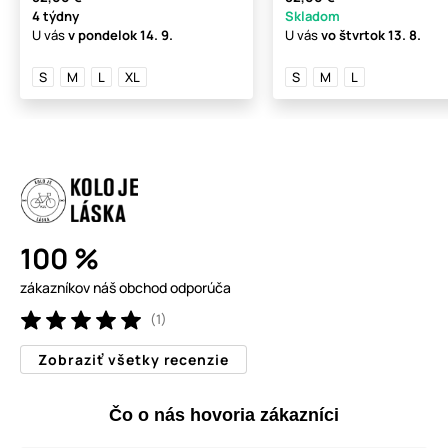
4 týdny
Skladom
U vás
v pondelok
14. 9.
U vás
vo štvrtok
13. 8.
S
M
L
XL
S
M
L
100 %
zákazníkov náš obchod odporúča
(1)
Zobraziť všetky recenzie
Čo o nás hovoria zákazníci