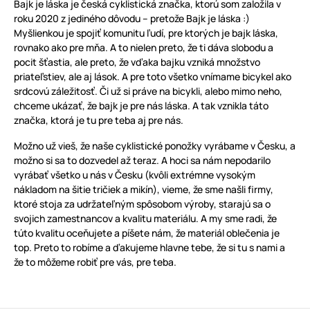
Bajk je láska je česká cyklistická značka, ktorú som založila v
roku 2020 z jediného dôvodu – pretože Bajk je láska :)
Myšlienkou je spojiť komunitu ľudí, pre ktorých je bajk láska,
rovnako ako pre mňa. A to nielen preto, že ti dáva slobodu a
pocit šťastia, ale preto, že vďaka bajku vzniká množstvo
priateľstiev, ale aj lások. A pre toto všetko vnímame bicykel ako
srdcovú záležitosť. Či už si práve na bicykli, alebo mimo neho,
chceme ukázať, že bajk je pre nás láska. A tak vznikla táto
značka, ktorá je tu pre teba aj pre nás.
Možno už vieš, že naše cyklistické ponožky vyrábame v Česku, a
možno si sa to dozvedel až teraz. A hoci sa nám nepodarilo
vyrábať všetko u nás v Česku (kvôli extrémne vysokým
nákladom na šitie tričiek a mikín), vieme, že sme našli firmy,
ktoré stoja za udržateľným spôsobom výroby, starajú sa o
svojich zamestnancov a kvalitu materiálu. A my sme radi, že
túto kvalitu oceňujete a píšete nám, že materiál oblečenia je
top. Preto to robíme a ďakujeme hlavne tebe, že si tu s nami a
že to môžeme robiť pre vás, pre teba.