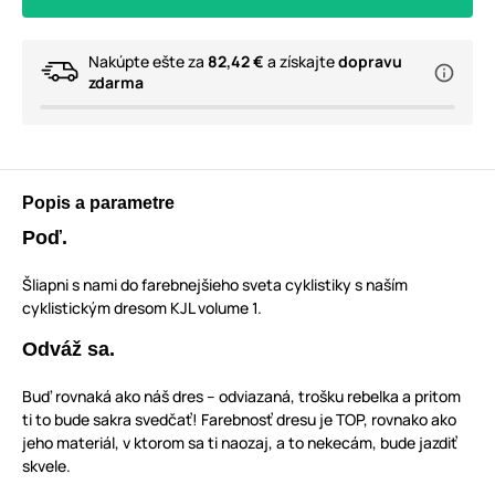
Nakúpte ešte za
82,42 €
a získajte
dopravu
zdarma
Popis a parametre
Poď.
Šliapni s nami do farebnejšieho sveta cyklistiky s naším
cyklistickým dresom KJL volume 1.
Odváž sa.
Buď rovnaká ako náš dres – odviazaná, trošku rebelka a pritom
ti to bude sakra svedčať! Farebnosť dresu je TOP, rovnako ako
jeho materiál, v ktorom sa ti naozaj, a to nekecám, bude jazdiť
skvele.