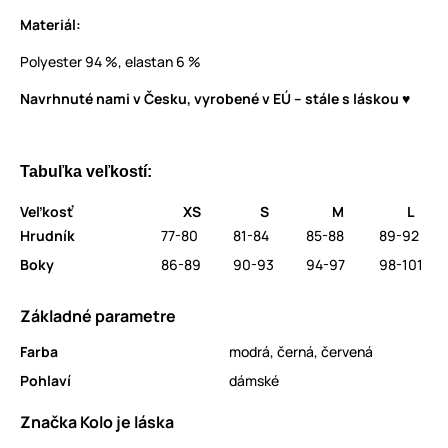
Materiál:
Polyester 94 %, elastan 6 %
Navrhnuté nami v Česku, vyrobené v EÚ – stále s láskou ♥
Tabuľka veľkostí:
Veľkosť
XS
S
M
L
Hrudník
77-80
81-84
85-88
89-92
Boky
86-89
90-93
94-97
98-101
Základné parametre
Farba
modrá
,
černá
,
červená
Pohlaví
dámské
Značka Kolo je láska