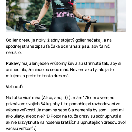
Golier dresu
je nízky, žiadny stojatý golier nečakaj, a na
spodnej strane zipsu ťa čaká
ochrana zipsu,
aby ťa nič
nerušilo.
Rukávy
majú len jeden vnútorný šev a sú strihnuté tak, aby si
ani necítila, že niečo na sebe máš. Neviem ako ty, ale ja to
milujem, a preto to tento dres má.
Veľkosť:
Na fotke vidíš mňa (Alice, ahoj :)) ), mám 175 cm a verejne
priznávam svojich 64 kg, aby ti to pomohlo pri rozhodovaní vo
výbere veľkosti. Ja mám na sebe S a nemenila by som – sedí mi
ako uliaty, alebo nie? :D Pozor na to, že dresy sú skôr upnuté a
ak nie si zvyknutá na nosenie kratších a upnutejších dresov, zvoľ
väčšiu veľkosť :)