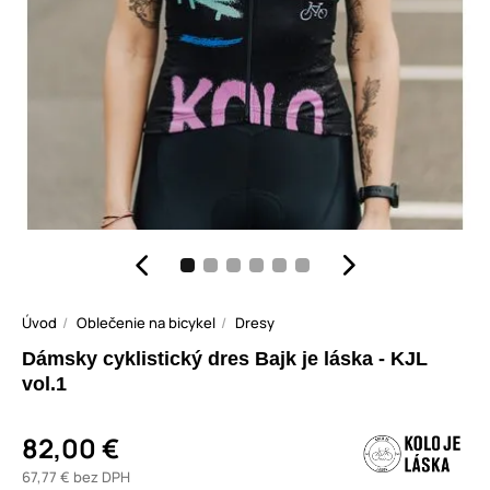
Úvod
Oblečenie na bicykel
Dresy
Dámsky cyklistický dres Bajk je láska - KJL
vol.1
82,00 €
67,77 € bez DPH