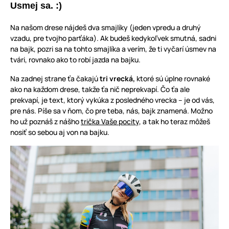
Usmej sa. :)
Na našom drese nájdeš dva smajlíky (jeden vpredu a druhý
vzadu, pre tvojho parťáka). Ak budeš kedykoľvek smutná, sadni
na bajk, pozri sa na tohto smajlíka a verím, že ti vyčarí úsmev na
tvári, rovnako ako to robí jazda na bajku.
Na zadnej strane ťa čakajú
tri vrecká,
ktoré sú úplne rovnaké
ako na každom drese, takže ťa nič neprekvapí. Čo ťa ale
prekvapí, je text, ktorý vykúka z posledného vrecka – je od vás,
pre nás. Píše sa v ňom, čo pre teba, nás, bajk znamená. Možno
ho už poznáš z nášho
trička Vaše pocity
, a tak ho teraz môžeš
nosiť so sebou aj von na bajku.