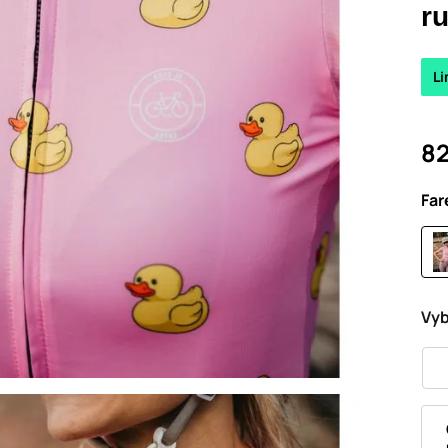
r
Li
82
Far
Vyb