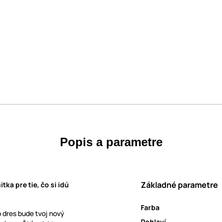
Popis a parametre
Základné parametre
mitka pre tie, čo si idú
Farba
to dres bude tvoj nový
Pohlaví