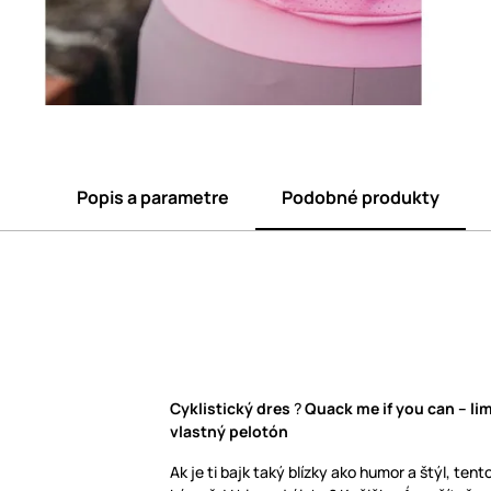
Popis a parametre
Podobné produkty
Cyklistický dres
?
Quack me if you can
– li
vlastný pelotón
Ak je ti bajk taký blízky ako humor a štýl, ten