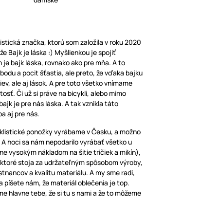
listická značka, ktorú som založila v roku 2020
e Bajk je láska :) Myšlienkou je spojiť
 je bajk láska, rovnako ako pre mňa. A to
lobodu a pocit šťastia, ale preto, že vďaka bajku
iev, ale aj lások. A pre toto všetko vnímame
tosť. Či už si práve na bicykli, alebo mimo
jk je pre nás láska. A tak vznikla táto
ba aj pre nás.
yklistické ponožky vyrábame v Česku, a možno
. A hoci sa nám nepodarilo vyrábať všetko u
ne vysokým nákladom na šitie tričiek a mikín),
, ktoré stoja za udržateľným spôsobom výroby,
stnancov a kvalitu materiálu. A my sme radi,
a píšete nám, že materiál oblečenia je top.
e hlavne tebe, že si tu s nami a že to môžeme