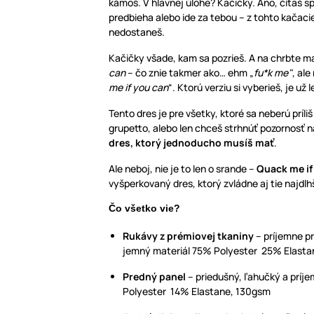
kámoš. V hlavnej úlohe? Kačičky. Áno, čítaš sp
predbieha alebo ide za tebou – z tohto kačaci
nedostaneš.
Kačičky všade, kam sa pozrieš. A na chrbte m
can
– čo znie takmer ako… ehm „
fu*k me"
, ale
me if you can
“. Ktorú verziu si vyberieš, je už 
Tento dres je pre všetky, ktoré sa neberú príliš
grupetto, alebo len chceš strhnúť pozornosť n
dres, ktorý jednoducho musíš mať
.
Ale neboj, nie je to len o srande –
Quack me if
vyšperkovaný dres, ktorý zvládne aj tie najdlhš
Čo všetko vie?
Rukávy z prémiovej tkaniny
– príjemne pri
jemný materiál 75% Polyester 25% Elasta
Predný panel
– priedušný, ľahučký a príj
Polyester 14% Elastane, 130gsm