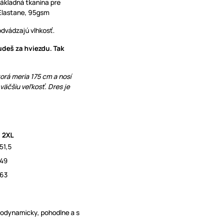
základná tkanina pre
Elastane, 95gsm
odvádzajú vlhkosť.
udeš za hviezdu. Tak
ktorá meria 175 cm a nosí
 väčšiu veľkosť. Dres je
2XL
51,5
49
63
erodynamicky, pohodlne a s