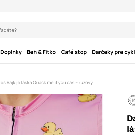
Doplnky
Beh & Fitko
Café stop
Darčeky pre cykl
es Bajk je láska Quack me if you can – ružový
D
l