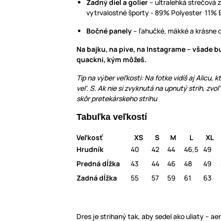
Zadný diel a golier
– ultralehká strečová 
vytrvalostné športy - 89% Polyester 11% 
Bočné panely
– ľahučké, mäkké a krásne 
Na bajku, na pive, na Instagrame – všade b
quackni, kým môžeš.
Tip na výber veľkosti: Na fotke vidíš aj Alicu, 
veľ. S. Ak nie si zvyknutá na upnutý strih, zvoľ
skôr pretekárskeho strihu
Tabuľka veľkostí
Veľkosť
XS
S
M
L
XL
Hrudník
40
42
44
46,5
49
Predná dĺžka
43
44
46
48
49
Zadná dĺžka
55
57
59
61
63
Dres je strihaný tak, aby sedel ako uliaty – a