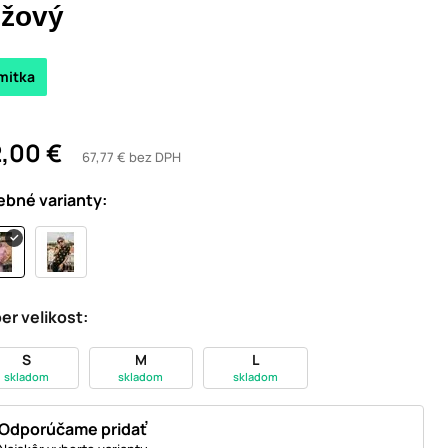
užový
mitka
,00 €
67,77 € bez DPH
ebné varianty:
er velikost:
S
M
L
skladom
skladom
skladom
Odporúčame pridať