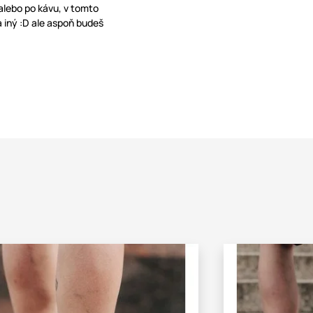
 alebo po kávu, v tomto
a iný :D ale aspoň budeš