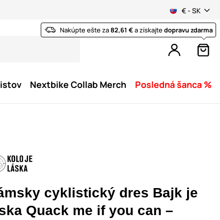
€ - SK
Nakúpte ešte za
82,61 €
a získajte
dopravu zdarma
istov
Nextbike Collab Merch
Posledná šanca %
ámsky cyklistický dres Bajk je
áska Quack me if you can –