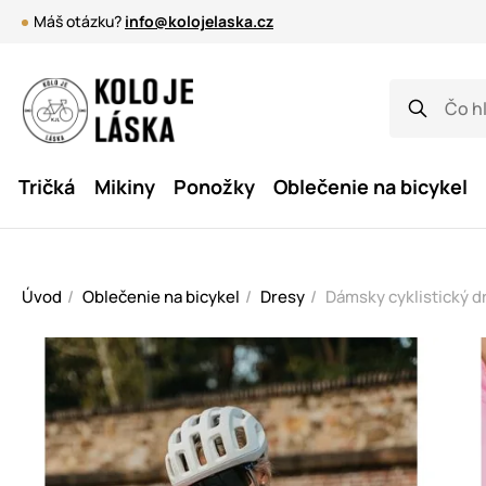
Máš otázku?
info@kolojelaska.cz
Tričká
Mikiny
Ponožky
Oblečenie na bicykel
Úvod
Oblečenie na bicykel
Dresy
Dámsky cyklistický dr