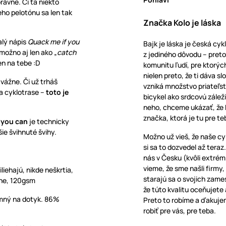
rávne. Či ťa niekto
eho pelotónu sa len tak
Značka Kolo je láska
alý nápis
Quack me if you
Bajk je láska je česká cyk
 možno aj len ako „
catch
z jediného dôvodu – pretož
len na tebe :D
komunitu ľudí, pre ktorých
nielen preto, že ti dáva s
 vážne. Či už trháš
vzniká množstvo priateľst
a cyklotrase –
toto je
bicykel ako srdcovú záleži
neho, chceme ukázať, že ba
značka, ktorá je tu pre te
 you can
je technicky
ie švihnuté švihy.
Možno už vieš, že naše c
si sa to dozvedel až teraz
nás v Česku (kvôli extrém
vieme, že sme našli firmy
liehajú, nikde neškrtia,
starajú sa o svojich zame
ne, 120gsm
že túto kvalitu oceňujete 
emný na dotyk. 86%
Preto to robíme a ďakujem
robiť pre vás, pre teba.