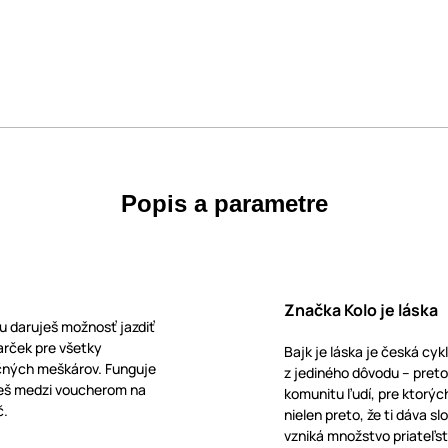
Popis a parametre
Značka Kolo je láska
u daruješ možnosť jazdiť
arček pre všetky
Bajk je láska je česká cyk
ečných meškárov. Funguje
z jediného dôvodu – pretož
žeš medzi voucherom na
komunitu ľudí, pre ktorých
č.
nielen preto, že ti dáva s
vzniká množstvo priateľst