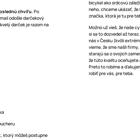
bicykel ako srdcovú záleži
neho, chceme ukázať, že ba
poslednú chvíľu.
Po
značka, ktorá je tu pre te
e-mail odošle darčekový
skvelý darček je razom na
Možno už vieš, že naše c
si sa to dozvedel až teraz
nás v Česku (kvôli extrém
vieme, že sme našli firmy
starajú sa o svojich zame
že túto kvalitu oceňujete 
Preto to robíme a ďakujem
robiť pre vás, pre teba.
nka
voucheru
et, ktorý môžeš postupne