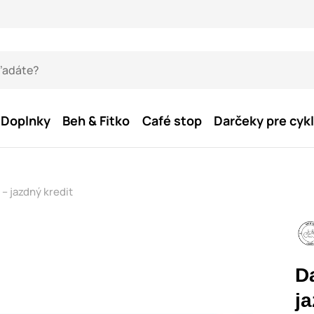
Doplnky
Beh & Fitko
Café stop
Darčeky pre cykl
– jazdný kredit
D
ja