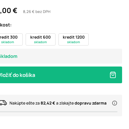
,00 €
8,26 € bez DPH
ikost:
redit 300
kredit 600
kredit 1200
skladom
skladom
skladom
Skladom
Vložiť do košíka
Nakúpte ešte za
82,42 €
a získajte
dopravu zdarma