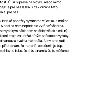
tosť. Či už si práve na bicykli, alebo mimo
jk je pre nás láska. A tak vznikla táto
ba aj pre nás.
yklistické ponožky vyrábame v Česku, a možno
. A hoci sa nám nepodarilo vyrábať všetko u
ne vysokým nákladom na šitie tričiek a mikín),
, ktoré stoja za udržateľným spôsobom výroby,
stnancov a kvalitu materiálu. A my sme radi,
a píšete nám, že materiál oblečenia je top.
e hlavne tebe, že si tu s nami a že to môžeme