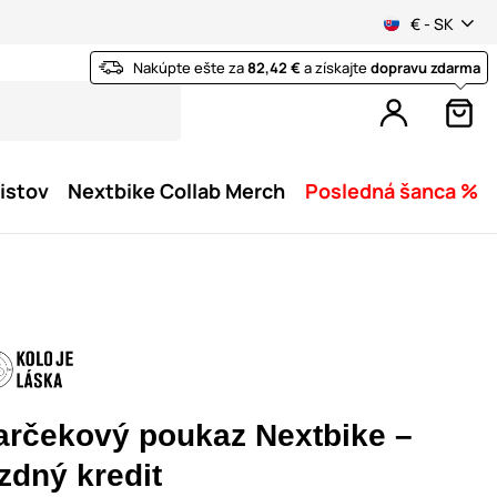
€ - SK
Nakúpte ešte za
82,42 €
a získajte
dopravu zdarma
istov
Nextbike Collab Merch
Posledná šanca %
arčekový poukaz Nextbike –
zdný kredit