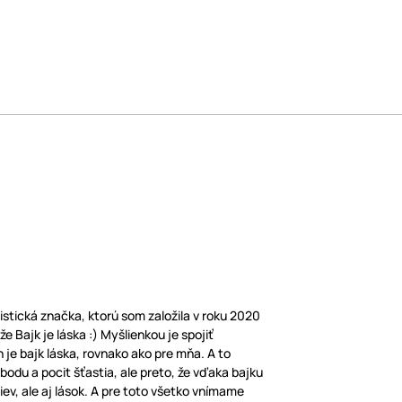
listická značka, ktorú som založila v roku 2020
e Bajk je láska :) Myšlienkou je spojiť
 je bajk láska, rovnako ako pre mňa. A to
lobodu a pocit šťastia, ale preto, že vďaka bajku
iev, ale aj lások. A pre toto všetko vnímame