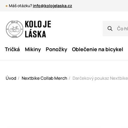
Máš otázku?
info@kolojelaska.cz
Tričká
Mikiny
Ponožky
Oblečenie na bicykel
Úvod
Nextbike Collab Merch
Darčekový poukaz Nextbike 