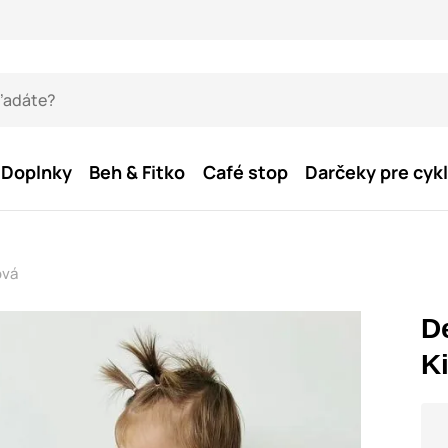
Doplnky
Beh & Fitko
Café stop
Darčeky pre cykl
ová
De
K