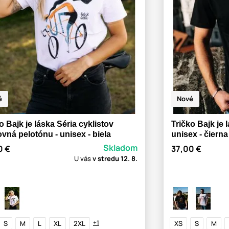
é
Nové
o Bajk je láska Séria cyklistov
Tričko Bajk je 
vná pelotónu - unisex - biela
unisex - čierna
Skladom
0 €
37,00 €
U vás
v stredu
12. 8.
+1
S
M
L
XL
2XL
XS
S
M