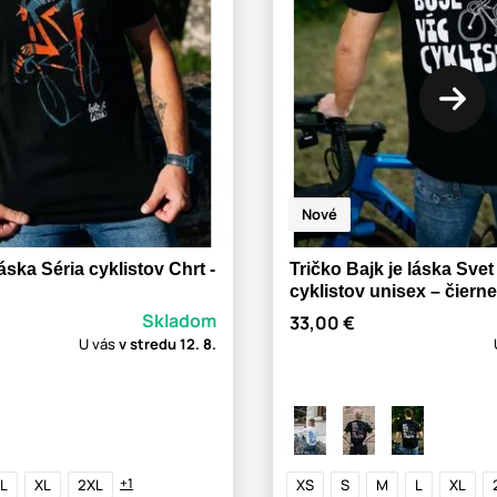
Nové
láska Séria cyklistov Chrt -
Tričko Bajk je láska Svet
cyklistov unisex – čierne
Skladom
33,00 €
U vás
v stredu
12. 8.
+1
L
XL
2XL
XS
S
M
L
XL