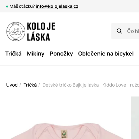
Máš otázku?
info@kolojelaska.cz
Tričká
Mikiny
Ponožky
Oblečenie na bicykel
Úvod
Tričká
Detské tričko Bajk je láska - Kiddo Love - ruž