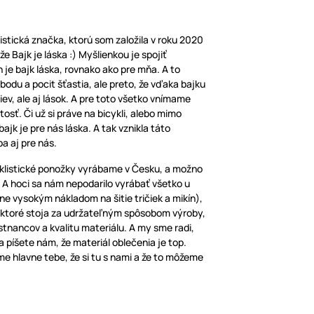
listická značka, ktorú som založila v roku 2020
e Bajk je láska :) Myšlienkou je spojiť
 je bajk láska, rovnako ako pre mňa. A to
lobodu a pocit šťastia, ale preto, že vďaka bajku
iev, ale aj lások. A pre toto všetko vnímame
tosť. Či už si práve na bicykli, alebo mimo
jk je pre nás láska. A tak vznikla táto
ba aj pre nás.
yklistické ponožky vyrábame v Česku, a možno
. A hoci sa nám nepodarilo vyrábať všetko u
ne vysokým nákladom na šitie tričiek a mikín),
, ktoré stoja za udržateľným spôsobom výroby,
stnancov a kvalitu materiálu. A my sme radi,
a píšete nám, že materiál oblečenia je top.
e hlavne tebe, že si tu s nami a že to môžeme