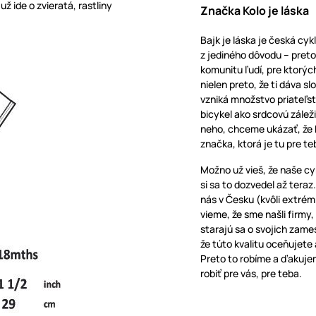
 ide o zvieratá, rastliny
Značka Kolo je láska
Bajk je láska je česká cyk
z jediného dôvodu – pretož
komunitu ľudí, pre ktorých
nielen preto, že ti dáva s
vzniká množstvo priateľst
bicykel ako srdcovú záleži
neho, chceme ukázať, že ba
značka, ktorá je tu pre te
Možno už vieš, že naše c
si sa to dozvedel až teraz
nás v Česku (kvôli extrém
vieme, že sme našli firmy
starajú sa o svojich zame
že túto kvalitu oceňujete 
Preto to robíme a ďakujem
robiť pre vás, pre teba.