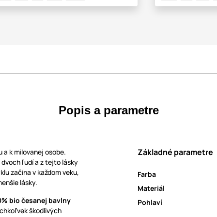
Popis a parametre
Základné parametre
lu a k milovanej osobe.
 dvoch ľudí a z tejto lásky
yklu začína v každom veku,
Farba
menšie lásky.
Materiál
0% bio česanej bavlny
Pohlaví
chkoľvek škodlivých