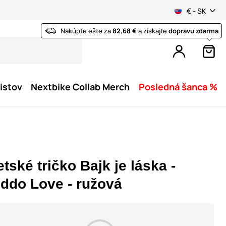
€ - SK
Nakúpte ešte za
82,68 €
a získajte
dopravu zdarma
istov
Nextbike Collab Merch
Posledná šanca %
tské tričko Bajk je láska -
iddo Love - ružová