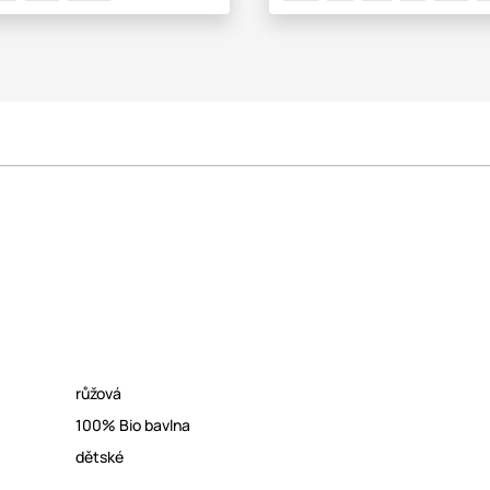
růžová
100% Bio bavlna
dětské