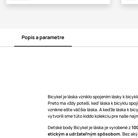
Popis a parametre
Bicykel je láska vzniklo spojením lásky k bicyk
Preto ma vždy poteší, keď láska k bicyklu spojí
vznikne ešte väčšia láska. A keďže láska k bic
vytvorili sme túto kiddo kolekciu pre naše naj
Detské body Bicykel je láska je vyrobené z
10
etickým a udržateľným spôsobom.
Bez aký