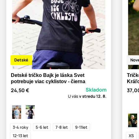
Detské
Nov
Detské tričko Bajk je láska Svet
Tričk
potrebuje viac cyklistov - čierna
Kráľo
Skladom
24,50 €
37,0
U vás
v stredu
12. 8.
3-4 roky
5-6 let
7-8 let
9-11let
12-13 let
XS