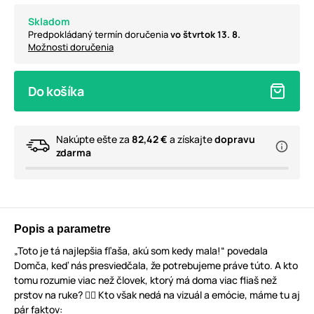
Skladom
Predpokládaný termín doručenia
vo štvrtok 13. 8.
Možnosti doručenia
Do košíka
Nakúpte ešte za
82,42 €
a získajte
dopravu
zdarma
Popis a parametre
„Toto je tá najlepšia fľaša, akú som kedy mala!“ povedala
Domča, keď nás presviedčala, že potrebujeme práve túto. A kto
tomu rozumie viac než človek, ktorý má doma viac fliaš než
prstov na ruke? 🖐🏻 Kto však nedá na vizuál a emócie, máme tu aj
pár faktov: