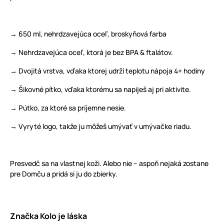
→ 650 ml, nehrdzavejúca oceľ, broskyňová farba
→ Nehrdzavejúca oceľ, ktorá je bez BPA & ftalátov.
→ Dvojitá vrstva, vďaka ktorej udrží teplotu nápoja 4+ hodiny
→ Šikovné pítko, vďaka ktorému sa napiješ aj pri aktivite.
→ Pútko, za ktoré sa príjemne nesie.
→ Vyryté logo, takže ju môžeš umývať v umývačke riadu.
Presvedč sa na vlastnej koži. Alebo nie – aspoň nejaká zostane
pre Domču a pridá si ju do zbierky.
Značka Kolo je láska