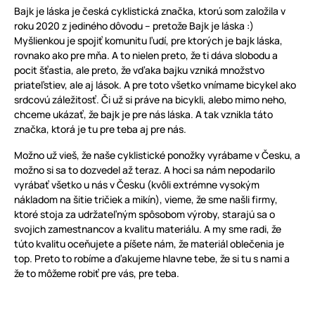
Bajk je láska je česká cyklistická značka, ktorú som založila v
roku 2020 z jediného dôvodu – pretože Bajk je láska :)
Myšlienkou je spojiť komunitu ľudí, pre ktorých je bajk láska,
rovnako ako pre mňa. A to nielen preto, že ti dáva slobodu a
pocit šťastia, ale preto, že vďaka bajku vzniká množstvo
priateľstiev, ale aj lások. A pre toto všetko vnímame bicykel ako
srdcovú záležitosť. Či už si práve na bicykli, alebo mimo neho,
chceme ukázať, že bajk je pre nás láska. A tak vznikla táto
značka, ktorá je tu pre teba aj pre nás.
Možno už vieš, že naše cyklistické ponožky vyrábame v Česku, a
možno si sa to dozvedel až teraz. A hoci sa nám nepodarilo
vyrábať všetko u nás v Česku (kvôli extrémne vysokým
nákladom na šitie tričiek a mikín), vieme, že sme našli firmy,
ktoré stoja za udržateľným spôsobom výroby, starajú sa o
svojich zamestnancov a kvalitu materiálu. A my sme radi, že
túto kvalitu oceňujete a píšete nám, že materiál oblečenia je
top. Preto to robíme a ďakujeme hlavne tebe, že si tu s nami a
že to môžeme robiť pre vás, pre teba.