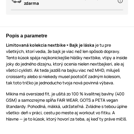
zdarma
Popis a parametre
Limitovaná kolekcia nextbike × Bajk je láska
je tu pre
všetkých, ktorí vedia, že bajk je viac než len spôsob dopravy.
Tento kúsok spája najikonickejšie hlášky nextbike, vtipy a inside
joky do jedného dizajnu, ktorý ocenia nielen nextbajkeri, ale aj
všetci cyklisti. Ak teda jazdíš na bajku viac než MHD, miluješ
croissanty alebo si niekedy musel pootočiť zadným kolesom,
tak toto tričko je jednoducho tvoja nová povinná výbava.
Mikina má oversized fit, je ušitá zo 100 % kvalitnej bavlny (400
GSM) a samozrejme spĺňa FAIR WEAR, GOTS a PETA vegan
štandardy. Pohodlná, mäkká, udržateľná. Zvládne s tebou úplne
všetko: deň v práci, cestu po meste aj workout vo fitku. A
hlavne — je to kúsok, ktorý hovorí za teba, aj keď ty práve mlčíš.