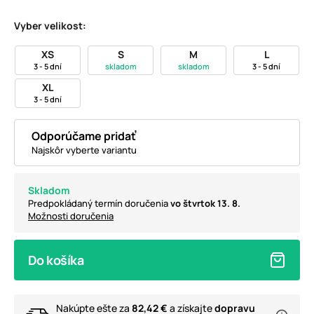
Vyber velikost:
XS
S
M
L
3 - 5 dní
skladom
skladom
3 - 5 dní
XL
3 - 5 dní
Odporúčame pridať
Najskôr vyberte variantu
Skladom
Predpokládaný termín doručenia
vo štvrtok 13. 8.
Možnosti doručenia
Do košíka
Nakúpte ešte za
82,42 €
a získajte
dopravu