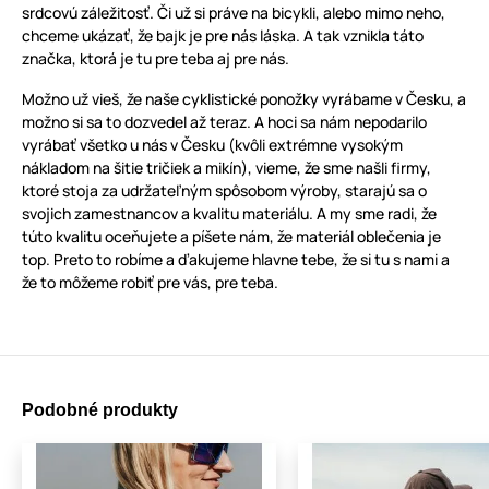
srdcovú záležitosť. Či už si práve na bicykli, alebo mimo neho,
chceme ukázať, že bajk je pre nás láska. A tak vznikla táto
značka, ktorá je tu pre teba aj pre nás.
Možno už vieš, že naše cyklistické ponožky vyrábame v Česku, a
možno si sa to dozvedel až teraz. A hoci sa nám nepodarilo
vyrábať všetko u nás v Česku (kvôli extrémne vysokým
nákladom na šitie tričiek a mikín), vieme, že sme našli firmy,
ktoré stoja za udržateľným spôsobom výroby, starajú sa o
svojich zamestnancov a kvalitu materiálu. A my sme radi, že
túto kvalitu oceňujete a píšete nám, že materiál oblečenia je
top. Preto to robíme a ďakujeme hlavne tebe, že si tu s nami a
že to môžeme robiť pre vás, pre teba.
Podobné produkty