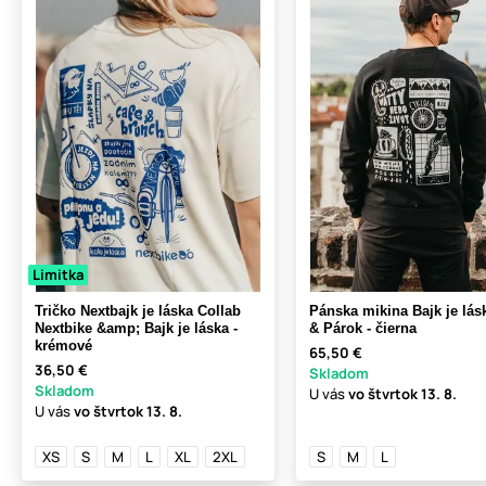
Limitka
Tričko Nextbajk je láska Collab
Pánska mikina Bajk je lás
Nextbike &amp; Bajk je láska -
& Párok - čierna
krémové
65,50 €
36,50 €
Skladom
Skladom
U vás
vo štvrtok
13. 8.
U vás
vo štvrtok
13. 8.
XS
S
M
L
XL
2XL
S
M
L