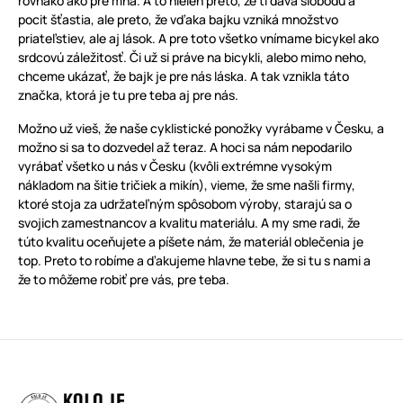
rovnako ako pre mňa. A to nielen preto, že ti dáva slobodu a
pocit šťastia, ale preto, že vďaka bajku vzniká množstvo
priateľstiev, ale aj lások. A pre toto všetko vnímame bicykel ako
srdcovú záležitosť. Či už si práve na bicykli, alebo mimo neho,
chceme ukázať, že bajk je pre nás láska. A tak vznikla táto
značka, ktorá je tu pre teba aj pre nás.
Možno už vieš, že naše cyklistické ponožky vyrábame v Česku, a
možno si sa to dozvedel až teraz. A hoci sa nám nepodarilo
vyrábať všetko u nás v Česku (kvôli extrémne vysokým
nákladom na šitie tričiek a mikín), vieme, že sme našli firmy,
ktoré stoja za udržateľným spôsobom výroby, starajú sa o
svojich zamestnancov a kvalitu materiálu. A my sme radi, že
túto kvalitu oceňujete a píšete nám, že materiál oblečenia je
top. Preto to robíme a ďakujeme hlavne tebe, že si tu s nami a
že to môžeme robiť pre vás, pre teba.