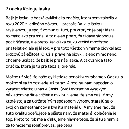
Značka Kolo je láska
Bajk je láska je česká cyklistická značka, ktorú som založila v
roku 2020 z jediného dôvodu – pretože Bajk je láska :)
Myšlienkou je spojiť komunitu ľudí, pre ktorých je bajk láska,
rovnako ako pre mňa. A to nielen preto, že ti dáva slobodu a
pocit šťastia, ale preto, že vďaka bajku vzniká množstvo
priateľstiev, ale aj lások. A pre toto všetko vnímame bicykel ako
srdcovú záležitosť. Či už si práve na bicykli, alebo mimo neho,
chceme ukázať, že bajk je pre nás láska. A tak vznikla táto
značka, ktorá je tu pre teba aj pre nás.
Možno už vieš, že naše cyklistické ponožky vyrábame v Česku, a
možno si sa to dozvedel až teraz. A hoci sa nám nepodarilo
vyrábať všetko u nás v Česku (kvôli extrémne vysokým
nákladom na šitie tričiek a mikín), vieme, že sme našli firmy,
ktoré stoja za udržateľným spôsobom výroby, starajú sa o
svojich zamestnancov a kvalitu materiálu. A my sme radi, že
túto kvalitu oceňujete a píšete nám, že materiál oblečenia je
top. Preto to robíme a ďakujeme hlavne tebe, že si tu s nami a
že to môžeme robiť pre vás, pre teba.