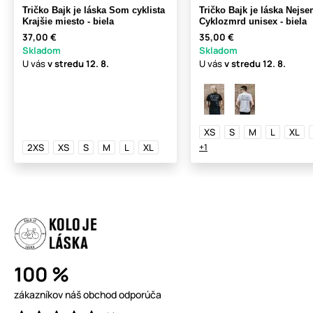
Tričko Bajk je láska Som cyklista
Tričko Bajk je láska Nejs
Krajšie miesto - biela
Cyklozmrd unisex - biela
37,00 €
35,00 €
Skladom
Skladom
U vás
v stredu
12. 8.
U vás
v stredu
12. 8.
XS
S
M
L
XL
2XS
XS
S
M
L
XL
+1
100 %
zákazníkov náš obchod odporúča