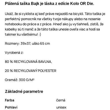
Plátená taška Bajk je láska z edície Kolo OR Die.
Ukáž, že si cyklista aj keď práve nejazdíš na bicykli. Táto taška je
perfektný pomocník na všetky tvoje nákupy alebo na nosenie
notebooku do práce a z práce. Hneď ako ju vytiahneš, zistíš, že
kabelky sú ti nanič a že táto taška unesie oveľa viac a hodí sa
takmer ku všetkému! :)
Rozmery: 39x37, uško 65 cm
Vyrobená z:
80 % RECYKLOVANÁ BAVLNA,
20 % RECYKLOVANÝ POLYESTER
Gramáž: 300 G/M²
Základné parametre
Farba
černá
Pohlaví
unisex