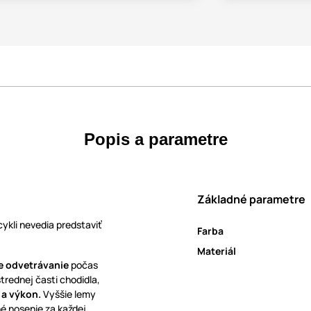
Popis a parametre
Základné parametre
icykli nevedia predstaviť
Farba
Materiál
 odvetrávanie
počas
trednej časti chodidla,
 a výkon.
Vyššie lemy
é nosenie za každej