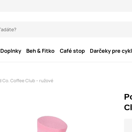
Doplnky
Beh & Fitko
Café stop
Darčeky pre cykl
d Co. Coffee Club – ružové
P
C