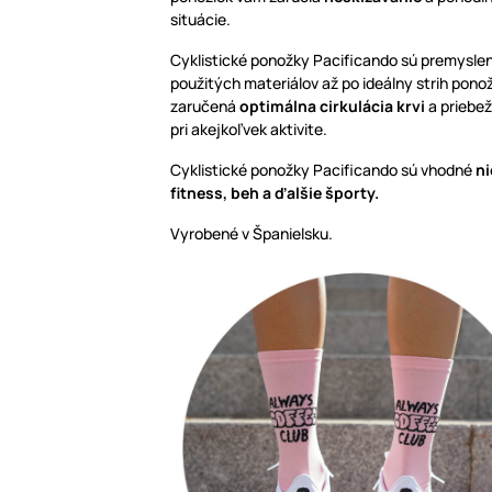
situácie.
Cyklistické ponožky Pacificando sú premyslen
použitých materiálov až po ideálny strih pono
zaručená
optimálna cirkulácia krvi
a priebež
pri akejkoľvek aktivite.
Cyklistické ponožky Pacificando sú vhodné
ni
fitness, beh a ďalšie športy.
Vyrobené v Španielsku.