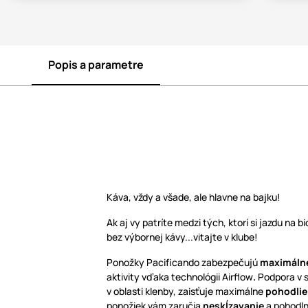
Popis a parametre
Káva, vždy a všade, ale hlavne na bajku!
Ak aj vy patríte medzi tých, ktorí si jazdu na b
bez výbornej kávy...vitajte v klube!
Ponožky Pacificando zabezpečujú
maximálne
aktivity vďaka technológii Airflow
.
Podpora v s
v oblasti klenby, zaisťuje maximálne
pohodlie
ponožiek vám zaručia
neskĺzavanie
a pohodln