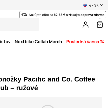
€ - SK
Nakúpte ešte za
82,68 €
a získajte
dopravu zdarma
istov
Nextbike Collab Merch
Posledná šanca %
onožky Pacific and Co. Coffee
lub – ružové