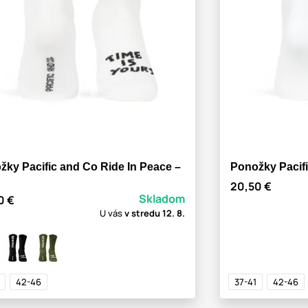
žky Pacific and Co Ride In Peace –
Ponožky Pacifi
20,50 €
Skladom
0 €
U vás
v stredu
12. 8.
42-46
37-41
42-46