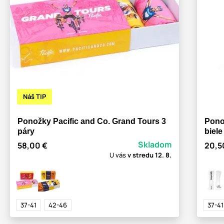
Náš TIP
Ponožky Pacific and Co. Grand Tours 3
Pono
páry
biele
Skladom
58,00 €
20,5
U vás
v stredu
12. 8.
37-41
42-46
37-41