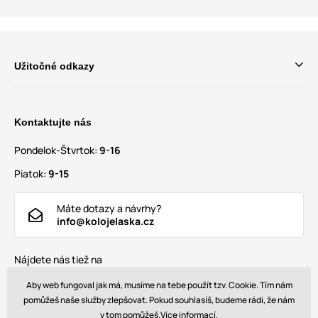
Užitočné odkazy
Kontaktujte nás
Pondelok-Štvrtok:
9-16
Piatok:
9-15
Máte dotazy a návrhy?
info@kolojelaska.cz
Nájdete nás tiež na
Aby web fungoval jak má, musíme na tebe použít tzv. Cookie. Tím nám
pomůžeš naše služby zlepšovat. Pokud souhlasíš, budeme rádi, že nám
v tom pomůžeš.
Více informací.