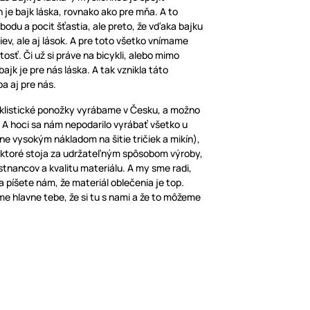
 je bajk láska, rovnako ako pre mňa. A to
lobodu a pocit šťastia, ale preto, že vďaka bajku
iev, ale aj lások. A pre toto všetko vnímame
tosť. Či už si práve na bicykli, alebo mimo
jk je pre nás láska. A tak vznikla táto
ba aj pre nás.
yklistické ponožky vyrábame v Česku, a možno
. A hoci sa nám nepodarilo vyrábať všetko u
ne vysokým nákladom na šitie tričiek a mikín),
, ktoré stoja za udržateľným spôsobom výroby,
stnancov a kvalitu materiálu. A my sme radi,
a píšete nám, že materiál oblečenia je top.
e hlavne tebe, že si tu s nami a že to môžeme