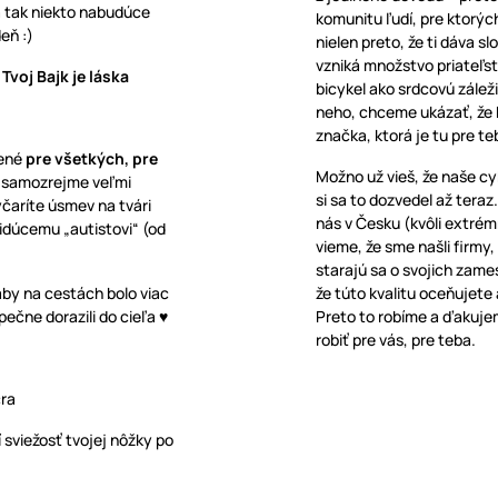
a tak niekto nabudúce
komunitu ľudí, pre ktorých
eň :)
nielen preto, že ti dáva s
vzniká množstvo priateľst
Tvoj Bajk je láska
bicykel ako srdcovú záleži
neho, chceme ukázať, že ba
značka, ktorá je tu pre te
bené
pre všetkých, pre
Možno už vieš, že naše c
 samozrejme veľmi
si sa to dozvedel až teraz
yčaríte úsmev na tvári
nás v Česku (kvôli extrém
oidúcemu „autistovi“ (od
vieme, že sme našli firmy
starajú sa o svojich zame
 aby na cestách bolo viac
že túto kvalitu oceňujete 
ečne dorazili do cieľa ♥
Preto to robíme a ďakujem
robiť pre vás, pre teba.
cra
sviežosť tvojej nôžky po