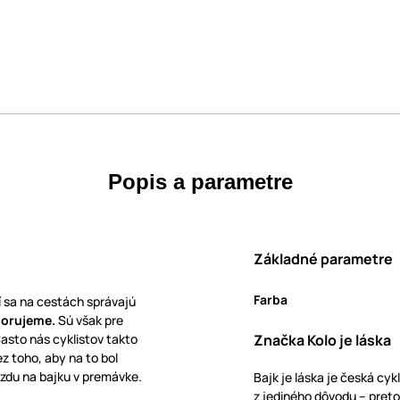
Popis a parametre
Základné parametre
Farba
í sa na cestách správajú
porujeme.
Sú však pre
Často nás cyklistov takto
Značka Kolo je láska
ez toho, aby na to bol
azdu na bajku v premávke.
Bajk je láska je česká cyk
z jediného dôvodu – pretož