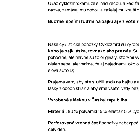
Ukáž cyklozmrdkami, že si nad vecou, a keď ť
nazve, zamávaj mu nohou a zaželaj mu krajší d
Buďme lepšími ľuďmi na bajku aj v živote ♥ 
Naše cyklistické ponožky Cyklozmrd sú vyro
koho je bajk láska, rovnako ako pre nás.
Sú
pohodlné, ale hlavne sú to originály, ktorými v
nielen sebe, ale veríme, že aj nejednému okol
slova auto:D).
Prajeme vám, aby ste si užili jazdu na bajku a
lásky z oboch strán a aby sme všetci vždy bezp
Vyrobené s láskou v Českej republike.
Materiál:
80 % polyamid 15 % elastan 5 % Ly
Perforovaná vrchná
časť
ponožky zabezpečí 
celý deň.