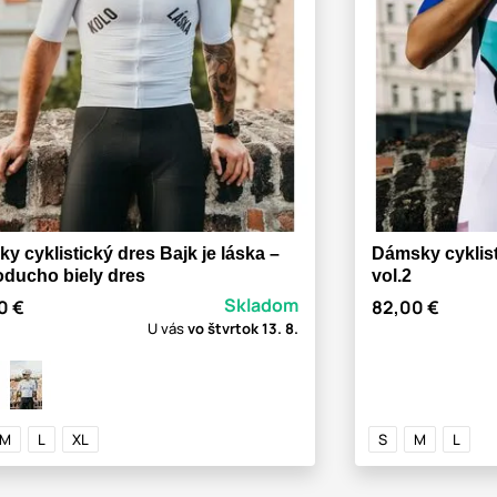
y cyklistický dres Bajk je láska –
Dámsky cyklist
oducho biely dres
vol.2
Skladom
0 €
82,00 €
U vás
vo štvrtok
13. 8.
M
L
XL
S
M
L