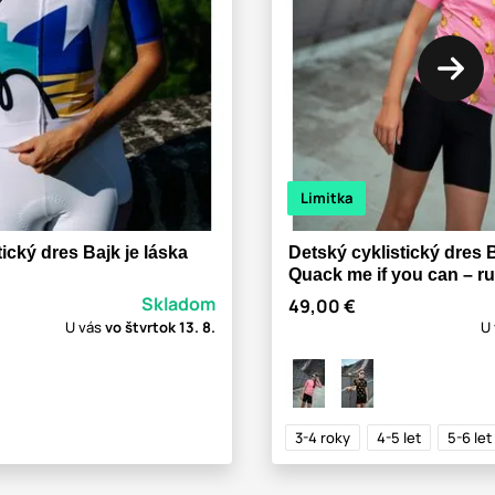
Limitka
ický dres Bajk je láska
Detský cyklistický dres B
Quack me if you can – r
Skladom
49,00 €
U vás
vo štvrtok
13. 8.
U
3-4 roky
4-5 let
5-6 let