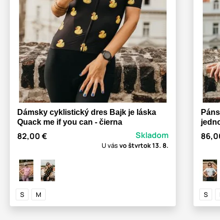
Dámsky cyklistický dres Bajk je láska
Pánsk
Quack me if you can - čierna
jedn
Skladom
82,00 €
86,0
U vás
vo štvrtok
13. 8.
S
M
S