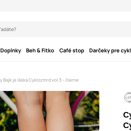
Doplnky
Beh & Fitko
Café stop
Darčeky pre cykl
 Bajk je láska Cyklozmrd vol.3 – čierne
C
C