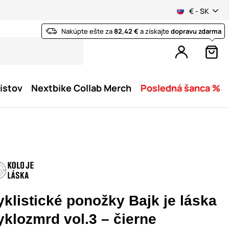
€ - SK
Nakúpte ešte za
82,42 €
a získajte
dopravu zdarma
istov
Nextbike Collab Merch
Posledná šanca %
yklistické ponožky Bajk je láska
yklozmrd vol.3 – čierne