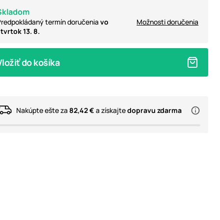
Skladom
redpokládaný termín doručenia
vo
Možnosti doručenia
tvrtok 13. 8.
Vložiť do košíka
Nakúpte ešte za
82,42 €
a získajte
dopravu zdarma