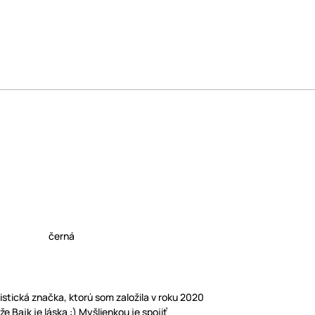
černá
listická značka, ktorú som založila v roku 2020
e Bajk je láska :) Myšlienkou je spojiť