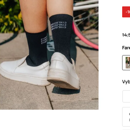
-
14,
Far
Vyb