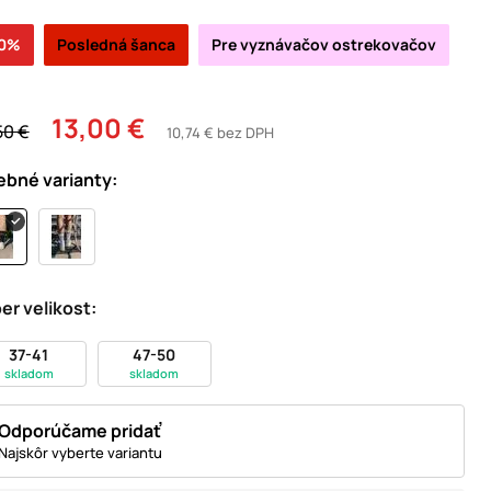
10%
Posledná šanca
Pre vyznávačov ostrekovačov
13,00 €
50 €
10,74 € bez DPH
ebné varianty:
er velikost:
37-41
47-50
skladom
skladom
Odporúčame pridať
Najskôr vyberte variantu