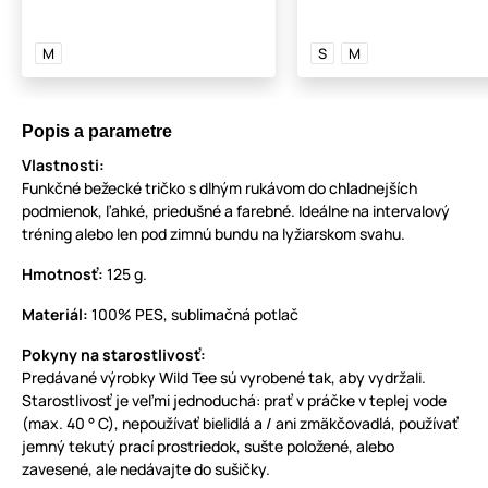
M
S
M
Popis a parametre
Vlastnosti:
Funkčné bežecké tričko s dlhým rukávom do chladnejších
podmienok, ľahké, priedušné a farebné. Ideálne na intervalový
tréning alebo len pod zimnú bundu na lyžiarskom svahu.
Hmotnosť:
125 g.
Materiál:
100% PES, sublimačná potlač
Pokyny na starostlivosť:
Predávané výrobky Wild Tee sú vyrobené tak, aby vydržali.
Starostlivosť je veľmi jednoduchá: prať v práčke v teplej vode
(max. 40 ° C), nepoužívať bielidlá a / ani zmäkčovadlá, používať
jemný tekutý prací prostriedok, sušte položené, alebo
zavesené, ale nedávajte do sušičky.