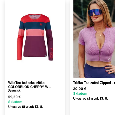
WildTee bežecké tričko
Tričko Tak začni Zipped -
COLORBLOK CHERRY W –
20,00 €
červená
Skladom
59,50 €
U vás
vo štvrtok
13. 8.
Skladom
U vás
vo štvrtok
13. 8.