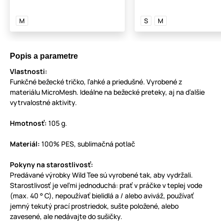
M
S
M
Popis a parametre
Vlastnosti:
Funkčné bežecké tričko, ľahké a priedušné. Vyrobené z
materiálu MicroMesh. Ideálne na bežecké preteky, aj na ďalšie
vytrvalostné aktivity.
Hmotnosť:
105 g.
Materiál:
100% PES, sublimačná potlač
Pokyny na starostlivosť:
Predávané výrobky Wild Tee sú vyrobené tak, aby vydržali.
Starostlivosť je veľmi jednoduchá: prať v práčke v teplej vode
(max. 40 ° C), nepoužívať bielidlá a / alebo aviváž, používať
jemný tekutý prací prostriedok, sušte položené, alebo
zavesené, ale nedávajte do sušičky.