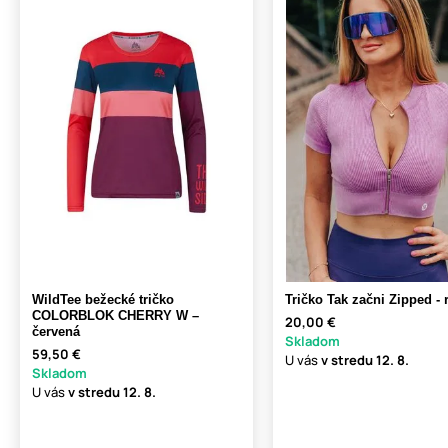
WildTee bežecké tričko
Tričko Tak začni Zipped -
COLORBLOK CHERRY W –
20,00 €
červená
Skladom
59,50 €
U vás
v stredu
12. 8.
Skladom
U vás
v stredu
12. 8.