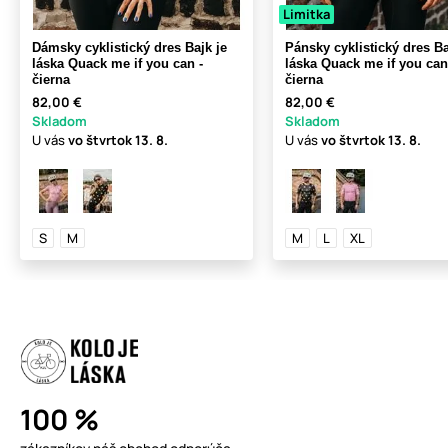
Limitka
Dámsky cyklistický dres Bajk je
Pánsky cyklistický dres Ba
láska Quack me if you can -
láska Quack me if you can
čierna
čierna
82,00 €
82,00 €
Skladom
Skladom
U vás
vo štvrtok
13. 8.
U vás
vo štvrtok
13. 8.
S
M
M
L
XL
100 %