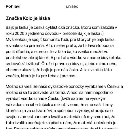
Pohlaví
unisex
Značka Kolo je láska
Bajk je láska je česká cyklistická značka, ktorú som založila v
roku 2020 z jediného dôvodu – pretože Bajk je láska :)
Myšlienkou je spojiť komunitu ľudí, pre ktorých je bajk láska,
rovnako ako pre mňa. A to nielen preto, že ti dáva slobodu a
pocit šťastia, ale preto, že vďaka bajku vzniká množstvo
priateľstiev, ale aj lások. A pre toto všetko vnímame bicykel ako
srdcovú záležitosť. Či už si práve na bicykli, alebo mimo neho,
chceme ukázať, že bajk je pre nás láska. A tak vznikla táto
značka, ktorá je tu pre teba aj pre nás.
Možno už vieš, že naše cyklistické ponožky vyrábame v Česku, a
možno si sa to dozvedel až teraz. A hoci sa nám nepodarilo
vyrábať všetko u nás v Česku (kvôli extrémne vysokým
nákladom na šitie tričiek a mikín), vieme, že sme našli firmy,
ktoré stoja za udržateľným spôsobom výroby, starajú sa o
svojich zamestnancov a kvalitu materiálu. A my sme radi, že
túto kvalitu oceňujete a píšete nám, že materiál oblečenia je
top. Preto to robíme a ďakujeme hlavne tebe, že si tu s nami a