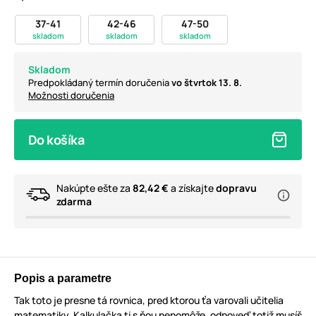
37-41
42-46
47-50
skladom
skladom
skladom
Skladom
Predpokládaný termín doručenia
vo štvrtok 13. 8.
Možnosti doručenia
Do košíka
Nakúpte ešte za
82,42 €
a získajte
dopravu
zdarma
Popis a parametre
Tak toto je presne tá rovnica, pred ktorou ťa varovali učitelia
matematiky. Kalkulačka ti s ňou nepomôže, odpoveď totiž musíš